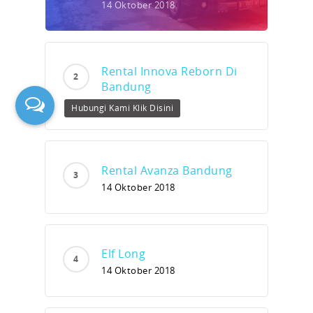
14 Oktober 2018
Rental Innova Reborn Di
Bandung
14 Oktober 2018
Hubungi Kami Klik Disini
Rental Avanza Bandung
14 Oktober 2018
Elf Long
14 Oktober 2018