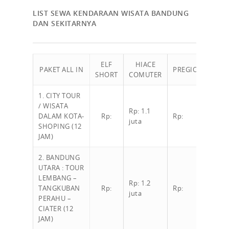
LIST SEWA KENDARAAN WISATA BANDUNG
DAN SEKITARNYA
ELF
HIACE
INNO
PAKET ALL IN
PREGIO
SHORT
COMUTER
REBO
1. CITY TOUR
/ WISATA
Rp: 1.1
Rp: 80
DALAM KOTA-
Rp:
Rp:
juta
ribu
SHOPING (12
JAM)
2. BANDUNG
UTARA : TOUR
LEMBANG –
Rp: 1.2
Rp: 90
TANGKUBAN
Rp:
Rp:
juta
ribu
PERAHU –
CIATER (12
JAM)