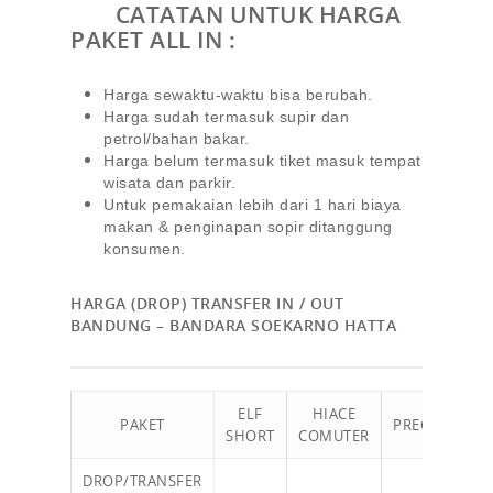
CATATAN UNTUK HARGA
PAKET ALL IN :
Harga sewaktu-waktu bisa berubah.
Harga sudah termasuk supir dan
petrol/bahan bakar.
Harga belum termasuk tiket masuk tempat
wisata dan parkir.
Untuk pemakaian lebih dari 1 hari biaya
makan & penginapan sopir ditanggung
konsumen.
HARGA (DROP) TRANSFER IN / OUT
BANDUNG – BANDARA SOEKARNO HATTA
ELF
HIACE
IN
PAKET
PREGIO
SHORT
COMUTER
RE
DROP/TRANSFER
Rp 