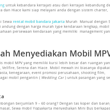
ung
untuk kebandara kertajati atau dari kertajati kebandung 
 dan Hiace kami siap melayani anda dengan sistem charter,
ni Sewa
rental mobil bandara jakarta
Murah Manual dengan S
 di andung dengan harga murah type kendaraan lengkap, mobil
usahaan persewaan kendaraan yang memiliki management ya
urah Menyediakan Mobil MP
is mobil MPV yang memiliki kursi lebih besar dan ruangan ya
, Vellfire, Serena dan Hiace. Mobil mewah ini biasanya dipakai
wasta, kenegaraan, event promosi perusahaan, shooting film,
agai mobil pengantin (
Wedding Car
) untuk pasangan yang s
ata
ongan berjumlah 9 – 60 orang? Dengan tas koper dan baran
asal, Sewa mobil Yogyakarta menyediakan Mini Bus berkapas