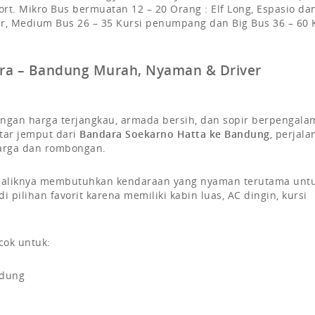
ort. Mikro Bus bermuatan 12 – 20 Orang : Elf Long, Espasio da
ter, Medium Bus 26 – 35 Kursi penumpang dan Big Bus 36 – 60 
ara – Bandung Murah, Nyaman & Driver
ngan harga terjangkau, armada bersih, dan sopir berpengala
tar jemput dari
Bandara Soekarno Hatta ke Bandung
, perjala
uarga dan rombongan.
ebaliknya membutuhkan kendaraan yang nyaman terutama unt
 pilihan favorit karena memiliki kabin luas, AC dingin, kursi
cok untuk:
ndung