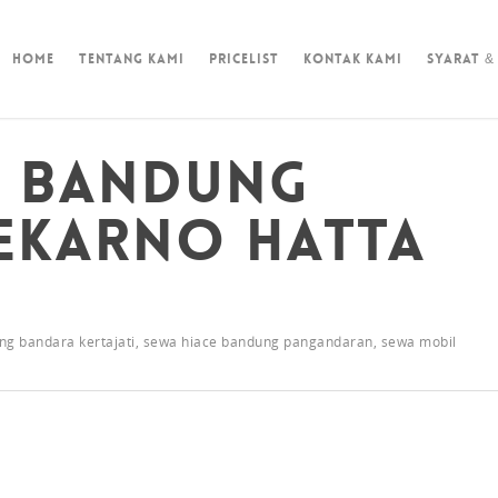
Home
Tentang Kami
Pricelist
Kontak Kami
Syarat &
e Bandung
ekarno Hatta
ng bandara kertajati
,
sewa hiace bandung pangandaran
,
sewa mobil