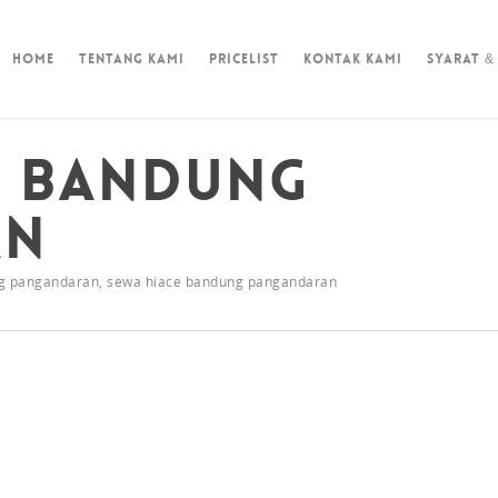
Home
Tentang Kami
Pricelist
Kontak Kami
Syarat &
e Bandung
an
ng pangandaran
,
sewa hiace bandung pangandaran