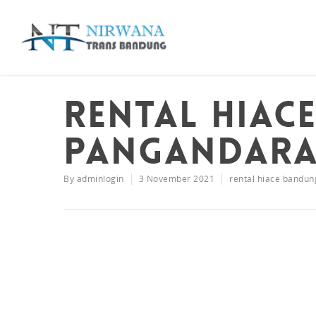
Rental Hiac
Pangandar
By
adminlogin
3 November 2021
rental hiace bandu